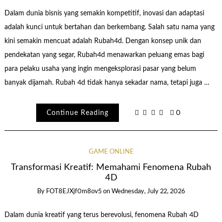
Dalam dunia bisnis yang semakin kompetitif, inovasi dan adaptasi
adalah kunci untuk bertahan dan berkembang. Salah satu nama yang
kini semakin mencuat adalah Rubah4d. Dengan konsep unik dan
pendekatan yang segar, Rubah4d menawarkan peluang emas bagi
para pelaku usaha yang ingin mengeksplorasi pasar yang belum
banyak dijamah. Rubah 4d tidak hanya sekadar nama, tetapi juga …
Continue Reading
0
GAME ONLINE
Transformasi Kreatif: Memahami Fenomena Rubah
4D
By
FOT8EJXjf0m8ov5
on
Wednesday, July 22, 2026
Dalam dunia kreatif yang terus berevolusi, fenomena Rubah 4D