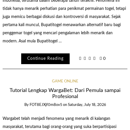
Indonesia, terutama dalam beberapa tahun terakhir. Fenomena ini
tidak hanya menarik perhatian para penikmat permainan togel, tetapi
juga memicu berbagai diskusi dan kontroversi di masyarakat. Sejak
pertama kali muncul, Bupatitogel menawarkan alternatif baru bagi
penggemar togel yang mencari pengalaman lebih menarik dan
modern. Asal mula Bupatitogel …
Continue Reading
0
GAME ONLINE
Tutorial Lengkap WargaBet: Dari Pemula sampai
Profesional
By
FOT8EJXjf0m8ov5
on
Saturday, July 18, 2026
Wargabet telah menjadi fenomena yang menarik di kalangan
masyarakat, terutama bagi orang-orang yang suka berpartisipasi