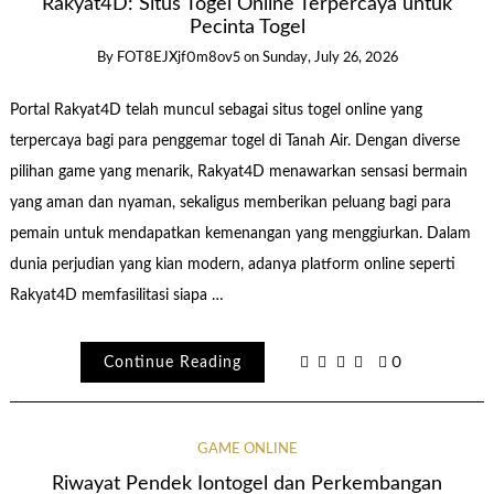
Rakyat4D: Situs Togel Online Terpercaya untuk
Pecinta Togel
By
FOT8EJXjf0m8ov5
on
Sunday, July 26, 2026
Portal Rakyat4D telah muncul sebagai situs togel online yang
terpercaya bagi para penggemar togel di Tanah Air. Dengan diverse
pilihan game yang menarik, Rakyat4D menawarkan sensasi bermain
yang aman dan nyaman, sekaligus memberikan peluang bagi para
pemain untuk mendapatkan kemenangan yang menggiurkan. Dalam
dunia perjudian yang kian modern, adanya platform online seperti
Rakyat4D memfasilitasi siapa …
Continue Reading
0
GAME ONLINE
Riwayat Pendek Iontogel dan Perkembangan