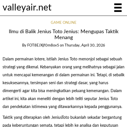
valleyair.net
GAME ONLINE
Ilmu di Balik Jenius Toto Jenius: Mengupas Taktik
Menang
By
FOT8EJXjf0m8ov5
on
Thursday, April 30, 2026
Dalam permainan lotere, istilah Jenius Toto menonjol sebagai sebuah
strategi yang dikenal. Kebanyakan orang yang melihatnya sebagai jalan
untuk mencapai kemenangan di dalam permainan ini. Tetapi, di sebalik
kesuksesannya, tersimpan seni dan strategi dasar, yang harus
dimengerti agar kita bisa meningkatkan peluang kemenangan. Dalam
artikel ini, kita akan meneliti dengan lebih teliti seputar Jenius Toto
dan pendekatan istimewa yang ditawarkannya kepada penggunanya.
Taktik yang diterapkan oleh JeniusToto bukanlah sekadar bergantung
pada keberuntungan semata, tetapi lebih ke analisa dan keputusan