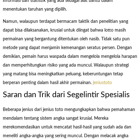
informasi dan statistik yang ada sebagai alat bantu dalam
menentukan taruhan yang dipilih.
Namun, walaupun terdapat bermacam taktik dan penelitian yang
dapat bisa dilaksanakan, krusial untuk diingat bahwa lotto masih
permainan yang bergantung ditentukan oleh nasib. Tidak satu pun
metode yang dapat menjamin kemenangan seratus persen. Dengan
demikian, pemain harus waspada dalam mengelola mengelola harapan
dan memperhitungkan risiko yang ada muncul. Walaupun strategi
yang matang bisa meningkatkan peluang, keberuntungan tetap
berperan penting dalam hasil akhir permainan.
jeniustoto
Saran dan Trik dari Segelintir Spesialis
Beberapa jenius dari jenius toto mengungkapkan bahwa pemahaman
mendalam tentang sistem angka sangat krusial. Mereka
merekomendasikan untuk mencatat hasil-hasil yang sudah ada dan
meneliti angka-angka yang sering muncul. Dengan melacak angka