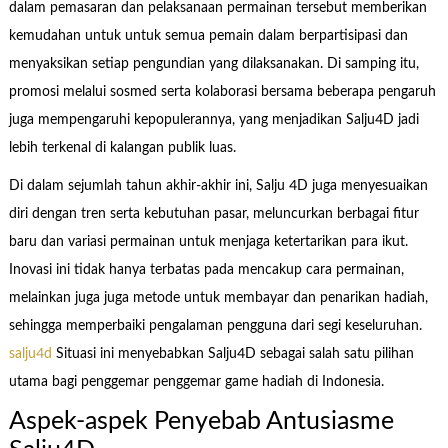
dalam pemasaran dan pelaksanaan permainan tersebut memberikan
kemudahan untuk untuk semua pemain dalam berpartisipasi dan
menyaksikan setiap pengundian yang dilaksanakan. Di samping itu,
promosi melalui sosmed serta kolaborasi bersama beberapa pengaruh
juga mempengaruhi kepopulerannya, yang menjadikan Salju4D jadi
lebih terkenal di kalangan publik luas.
Di dalam sejumlah tahun akhir-akhir ini, Salju 4D juga menyesuaikan
diri dengan tren serta kebutuhan pasar, meluncurkan berbagai fitur
baru dan variasi permainan untuk menjaga ketertarikan para ikut.
Inovasi ini tidak hanya terbatas pada mencakup cara permainan,
melainkan juga juga metode untuk membayar dan penarikan hadiah,
sehingga memperbaiki pengalaman pengguna dari segi keseluruhan.
salju4d
Situasi ini menyebabkan Salju4D sebagai salah satu pilihan
utama bagi penggemar penggemar game hadiah di Indonesia.
Aspek-aspek Penyebab Antusiasme