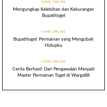
GAME ONLINE
Mengungkap Kelebihan dan Kekurangan
Bupatitogel
GAME ONLINE
Bupatitogel: Permainan yang Mengubah
Hidupku
GAME ONLINE
Cerita Berhasil: Dari Pengawalan Menjadi
Master Permainan Togel di Warga88