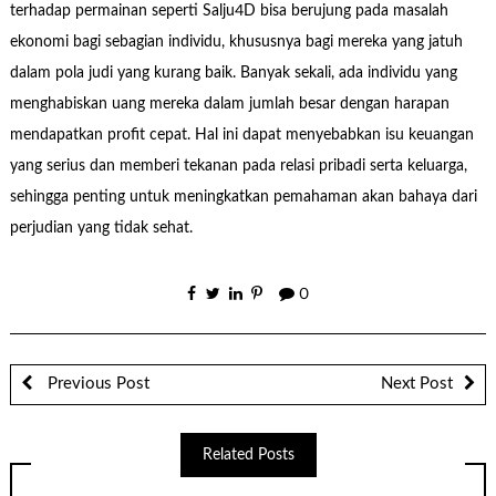
terhadap permainan seperti Salju4D bisa berujung pada masalah
ekonomi bagi sebagian individu, khususnya bagi mereka yang jatuh
dalam pola judi yang kurang baik. Banyak sekali, ada individu yang
menghabiskan uang mereka dalam jumlah besar dengan harapan
mendapatkan profit cepat. Hal ini dapat menyebabkan isu keuangan
yang serius dan memberi tekanan pada relasi pribadi serta keluarga,
sehingga penting untuk meningkatkan pemahaman akan bahaya dari
perjudian yang tidak sehat.
0
Previous Post
Next Post
Related Posts