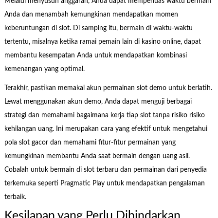
Melalui menyusun anggaran, Anda dapat memperluas waktu bermain
Anda dan menambah kemungkinan mendapatkan momen
keberuntungan di slot. Di samping itu, bermain di waktu-waktu
tertentu, misalnya ketika ramai pemain lain di kasino online, dapat
membantu kesempatan Anda untuk mendapatkan kombinasi
kemenangan yang optimal.
Terakhir, pastikan memakai akun permainan slot demo untuk berlatih.
Lewat menggunakan akun demo, Anda dapat menguji berbagai
strategi dan memahami bagaimana kerja tiap slot tanpa risiko risiko
kehilangan uang. Ini merupakan cara yang efektif untuk mengetahui
pola slot gacor dan memahami fitur-fitur permainan yang
kemungkinan membantu Anda saat bermain dengan uang asli.
Cobalah untuk bermain di slot terbaru dan permainan dari penyedia
terkemuka seperti Pragmatic Play untuk mendapatkan pengalaman
terbaik.
Kesilapan yang Perlu Dihindarkan