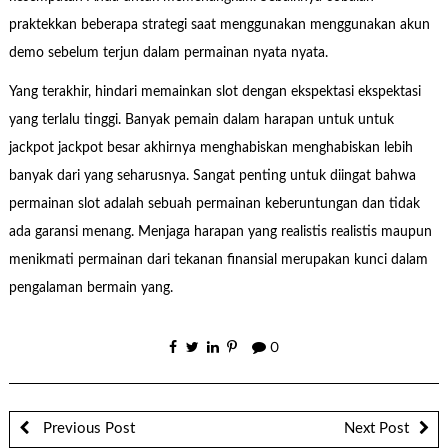
praktekkan beberapa strategi saat menggunakan menggunakan akun
demo sebelum terjun dalam permainan nyata nyata.
Yang terakhir, hindari memainkan slot dengan ekspektasi ekspektasi
yang terlalu tinggi. Banyak pemain dalam harapan untuk untuk
jackpot jackpot besar akhirnya menghabiskan menghabiskan lebih
banyak dari yang seharusnya. Sangat penting untuk diingat bahwa
permainan slot adalah sebuah permainan keberuntungan dan tidak
ada garansi menang. Menjaga harapan yang realistis realistis maupun
menikmati permainan dari tekanan finansial merupakan kunci dalam
pengalaman bermain yang.
0
Previous Post
Next Post