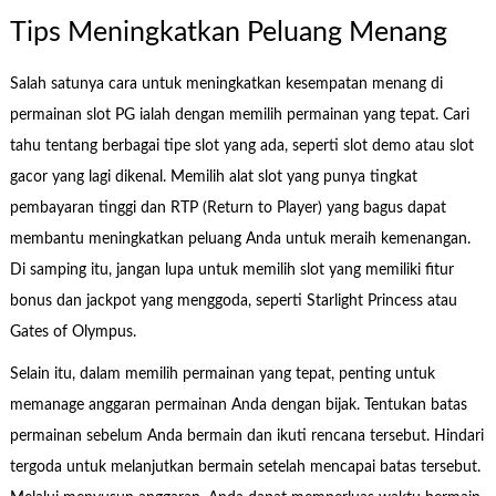
Tips Meningkatkan Peluang Menang
Salah satunya cara untuk meningkatkan kesempatan menang di
permainan slot PG ialah dengan memilih permainan yang tepat. Cari
tahu tentang berbagai tipe slot yang ada, seperti slot demo atau slot
gacor yang lagi dikenal. Memilih alat slot yang punya tingkat
pembayaran tinggi dan RTP (Return to Player) yang bagus dapat
membantu meningkatkan peluang Anda untuk meraih kemenangan.
Di samping itu, jangan lupa untuk memilih slot yang memiliki fitur
bonus dan jackpot yang menggoda, seperti Starlight Princess atau
Gates of Olympus.
Selain itu, dalam memilih permainan yang tepat, penting untuk
memanage anggaran permainan Anda dengan bijak. Tentukan batas
permainan sebelum Anda bermain dan ikuti rencana tersebut. Hindari
tergoda untuk melanjutkan bermain setelah mencapai batas tersebut.