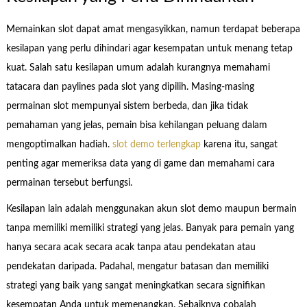
Memainkan slot dapat amat mengasyikkan, namun terdapat beberapa
kesilapan yang perlu dihindari agar kesempatan untuk menang tetap
kuat. Salah satu kesilapan umum adalah kurangnya memahami
tatacara dan paylines pada slot yang dipilih. Masing-masing
permainan slot mempunyai sistem berbeda, dan jika tidak
pemahaman yang jelas, pemain bisa kehilangan peluang dalam
mengoptimalkan hadiah.
slot demo terlengkap
karena itu, sangat
penting agar memeriksa data yang di game dan memahami cara
permainan tersebut berfungsi.
Kesilapan lain adalah menggunakan akun slot demo maupun bermain
tanpa memiliki memiliki strategi yang jelas. Banyak para pemain yang
hanya secara acak secara acak tanpa atau pendekatan atau
pendekatan daripada. Padahal, mengatur batasan dan memiliki
strategi yang baik yang sangat meningkatkan secara signifikan
kesempatan Anda untuk memenangkan. Sebaiknya cobalah