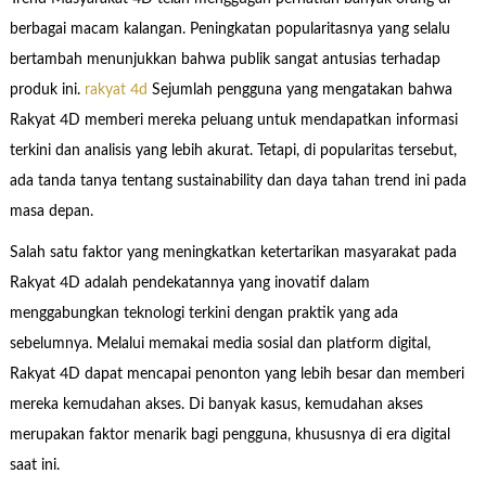
berbagai macam kalangan. Peningkatan popularitasnya yang selalu
bertambah menunjukkan bahwa publik sangat antusias terhadap
produk ini.
rakyat 4d
Sejumlah pengguna yang mengatakan bahwa
Rakyat 4D memberi mereka peluang untuk mendapatkan informasi
terkini dan analisis yang lebih akurat. Tetapi, di popularitas tersebut,
ada tanda tanya tentang sustainability dan daya tahan trend ini pada
masa depan.
Salah satu faktor yang meningkatkan ketertarikan masyarakat pada
Rakyat 4D adalah pendekatannya yang inovatif dalam
menggabungkan teknologi terkini dengan praktik yang ada
sebelumnya. Melalui memakai media sosial dan platform digital,
Rakyat 4D dapat mencapai penonton yang lebih besar dan memberi
mereka kemudahan akses. Di banyak kasus, kemudahan akses
merupakan faktor menarik bagi pengguna, khususnya di era digital
saat ini.