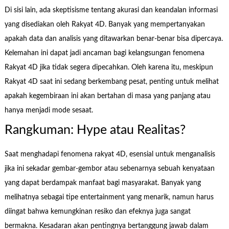
Di sisi lain, ada skeptisisme tentang akurasi dan keandalan informasi
yang disediakan oleh Rakyat 4D. Banyak yang mempertanyakan
apakah data dan analisis yang ditawarkan benar-benar bisa dipercaya.
Kelemahan ini dapat jadi ancaman bagi kelangsungan fenomena
Rakyat 4D jika tidak segera dipecahkan. Oleh karena itu, meskipun
Rakyat 4D saat ini sedang berkembang pesat, penting untuk melihat
apakah kegembiraan ini akan bertahan di masa yang panjang atau
hanya menjadi mode sesaat.
Rangkuman: Hype atau Realitas?
Saat menghadapi fenomena rakyat 4D, esensial untuk menganalisis
jika ini sekadar gembar-gembor atau sebenarnya sebuah kenyataan
yang dapat berdampak manfaat bagi masyarakat. Banyak yang
melihatnya sebagai tipe entertainment yang menarik, namun harus
diingat bahwa kemungkinan resiko dan efeknya juga sangat
bermakna. Kesadaran akan pentingnya bertanggung jawab dalam