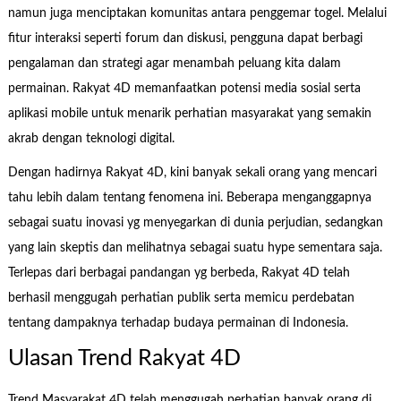
namun juga menciptakan komunitas antara penggemar togel. Melalui
fitur interaksi seperti forum dan diskusi, pengguna dapat berbagi
pengalaman dan strategi agar menambah peluang kita dalam
permainan. Rakyat 4D memanfaatkan potensi media sosial serta
aplikasi mobile untuk menarik perhatian masyarakat yang semakin
akrab dengan teknologi digital.
Dengan hadirnya Rakyat 4D, kini banyak sekali orang yang mencari
tahu lebih dalam tentang fenomena ini. Beberapa menganggapnya
sebagai suatu inovasi yg menyegarkan di dunia perjudian, sedangkan
yang lain skeptis dan melihatnya sebagai suatu hype sementara saja.
Terlepas dari berbagai pandangan yg berbeda, Rakyat 4D telah
berhasil menggugah perhatian publik serta memicu perdebatan
tentang dampaknya terhadap budaya permainan di Indonesia.
Ulasan Trend Rakyat 4D
Trend Masyarakat 4D telah menggugah perhatian banyak orang di