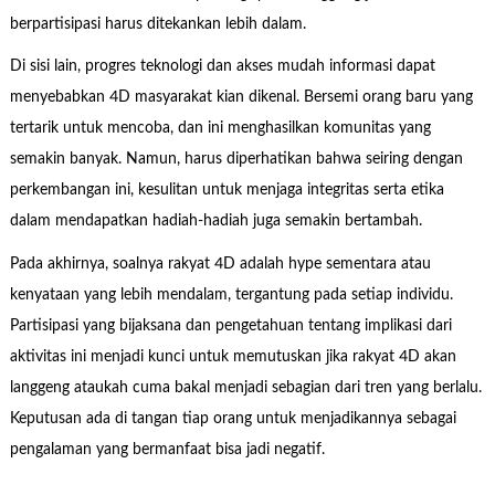
berpartisipasi harus ditekankan lebih dalam.
Di sisi lain, progres teknologi dan akses mudah informasi dapat
menyebabkan 4D masyarakat kian dikenal. Bersemi orang baru yang
tertarik untuk mencoba, dan ini menghasilkan komunitas yang
semakin banyak. Namun, harus diperhatikan bahwa seiring dengan
perkembangan ini, kesulitan untuk menjaga integritas serta etika
dalam mendapatkan hadiah-hadiah juga semakin bertambah.
Pada akhirnya, soalnya rakyat 4D adalah hype sementara atau
kenyataan yang lebih mendalam, tergantung pada setiap individu.
Partisipasi yang bijaksana dan pengetahuan tentang implikasi dari
aktivitas ini menjadi kunci untuk memutuskan jika rakyat 4D akan
langgeng ataukah cuma bakal menjadi sebagian dari tren yang berlalu.
Keputusan ada di tangan tiap orang untuk menjadikannya sebagai
pengalaman yang bermanfaat bisa jadi negatif.