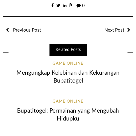
0
Previous Post
Next Post
Related Posts
GAME ONLINE
Mengungkap Kelebihan dan Kekurangan
Bupatitogel
GAME ONLINE
Bupatitogel: Permainan yang Mengubah
Hidupku