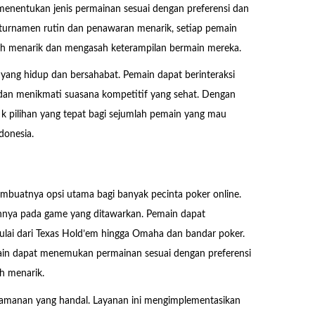
menentukan jenis permainan sesuai dengan preferensi dan
 turnamen rutin dan penawaran menarik, setiap pemain
h menarik dan mengasah keterampilan bermain mereka.
yang hidup dan bersahabat. Pemain dapat berinteraksi
dan menikmati suasana kompetitif yang sehat. Dengan
k pilihan yang tepat bagi sejumlah pemain yang mau
donesia.
buatnya opsi utama bagi banyak pecinta poker online.
nnya pada game yang ditawarkan. Pemain dapat
lai dari Texas Hold’em hingga Omaha dan bandar poker.
ain dapat menemukan permainan sesuai dengan preferensi
h menarik.
 keamanan yang handal. Layanan ini mengimplementasikan