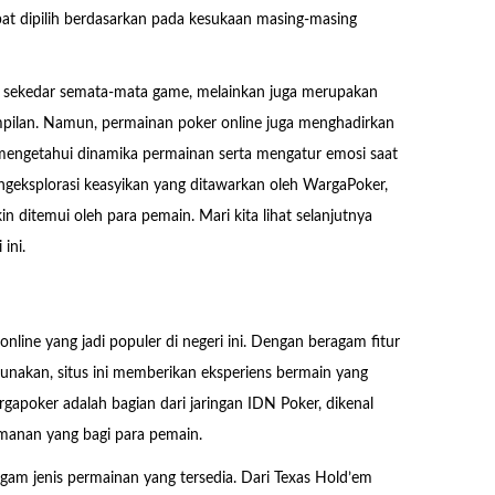
at dipilih berdasarkan pada kesukaan masing-masing
n sekedar semata-mata game, melainkan juga merupakan
pilan. Namun, permainan poker online juga menghadirkan
 mengetahui dinamika permainan serta mengatur emosi saat
engeksplorasi keasyikan yang ditawarkan oleh WargaPoker,
itemui oleh para pemain. Mari kita lihat selanjutnya
ini.
nline yang jadi populer di negeri ini. Dengan beragam fitur
akan, situs ini memberikan eksperiens bermain yang
apoker adalah bagian dari jaringan IDN Poker, dikenal
amanan yang bagi para pemain.
gam jenis permainan yang tersedia. Dari Texas Hold’em