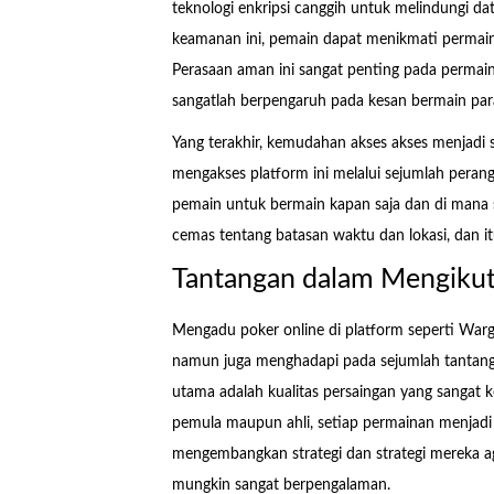
teknologi enkripsi canggih untuk melindungi da
keamanan ini, pemain dapat menikmati permaina
Perasaan aman ini sangat penting pada permai
sangatlah berpengaruh pada kesan bermain par
Yang terakhir, kemudahan akses akses menjadi s
mengakses platform ini melalui sejumlah pera
pemain untuk bermain kapan saja dan di mana s
cemas tentang batasan waktu dan lokasi, dan 
Tantangan dalam Mengikut
Mengadu poker online di platform seperti War
namun juga menghadapi pada sejumlah tantanga
utama adalah kualitas persaingan yang sangat 
pemula maupun ahli, setiap permainan menjad
mengembangkan strategi dan strategi mereka 
mungkin sangat berpengalaman.